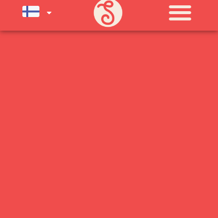
KLO 11-21) SUNNUNTAIHIN 16.8.
SAAKKA JONKA JÄLKEEN OLEMME
AVOINNA VIIKONLOPPUISIN (PE-
SU) ELOKUUN LOPPUUN ASTI
LÄMPIMÄSTI TERVETULOA!