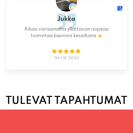
Ystävällinen ja rento asiakaspalvelu. Pizzat
saatiin nopeasti ja ne olivat täydelliset!
Kauniit maisemat ja mukava tunnelma.
Istumapaikkoja hyvin ja mahdollisuus valita
vapaasti
Lue lisää
02.08.2026
TULEVAT TAPAHTUMAT