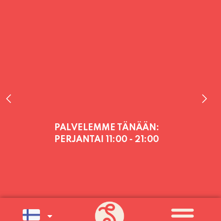
PALVELEMME TÄNÄÄN:
PERJANTAI
11:00 - 21:00
PALVELEMME PÄIVITTÄIN (MA-SU
KLO 11-21) SUNNUNTAIHIN 16.8.
SAAKKA JONKA JÄLKEEN OLEMME
AVOINNA VIIKONLOPPUISIN (PE-
SU) ELOKUUN LOPPUUN ASTI
LÄMPIMÄSTI TERVETULOA!