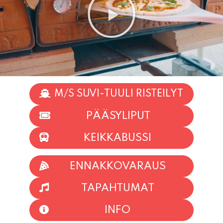
M/S SUVI-TUULI RISTEILYT
PÄÄSYLIPUT
KEIKKABUSSI
ENNAKKOVARAUS
TAPAHTUMAT
INFO