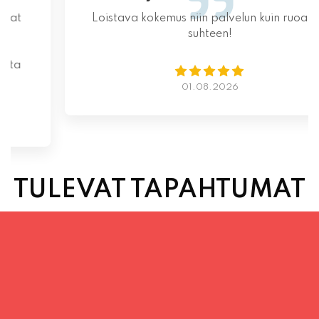
Loistava kokemus niin palvelun kuin ruoankin
suhteen!
01.08.2026
TULEVAT TAPAHTUMAT