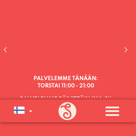
PALVELEMME TÄNÄÄN:
TORSTAI
11:00 - 21:00
PALVELEMME PÄIVITTÄIN (MA-SU
KLO 11-21) SUNNUNTAIHIN 16.8.
SAAKKA JONKA JÄLKEEN OLEMME
AVOINNA VIIKONLOPPUISIN (PE-
SU) ELOKUUN LOPPUUN ASTI
LÄMPIMÄSTI TERVETULOA!