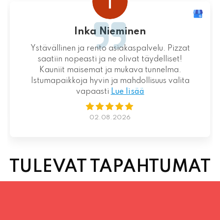
 Nieminen
juhani k
to asiakaspalvelu. Pizzat
Loistava kokemus niin 
a ne olivat täydelliset!
suht
t ja mukava tunnelma.
n ja mahdollisuus valita
ti
Lue lisää
01.08
.08.2026
TULEVAT TAPAHTUMAT