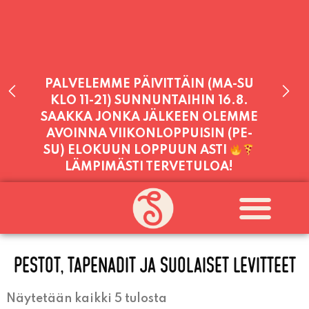
PALVELEMME PÄIVITTÄIN (MA-SU
KLO 11-21) SUNNUNTAIHIN 16.8.
SAAKKA JONKA JÄLKEEN OLEMME
AVOINNA VIIKONLOPPUISIN (PE-
SU) ELOKUUN LOPPUUN ASTI
LÄMPIMÄSTI TERVETULOA!
PALVELEMME TÄNÄÄN:
PERJANTAI
11:00 - 21:00
PESTOT, TAPENADIT JA SUOLAISET LEVITTEET
Näytetään kaikki 5 tulosta