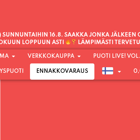
PALVELEMME TÄNÄÄN:
PERJANTAI
11:00 - 21:00
1) SUNNUNTAIHIN 16.8. SAAKKA JONKA JÄLKEEN
OMA
VERKKOKAUPPA
PUOTI LIVE! VOL
LOKUUN LOPPUUN ASTI
LÄMPIMÄSTI TERVET
YSPUOTI
ENNAKKOVARAUS
0