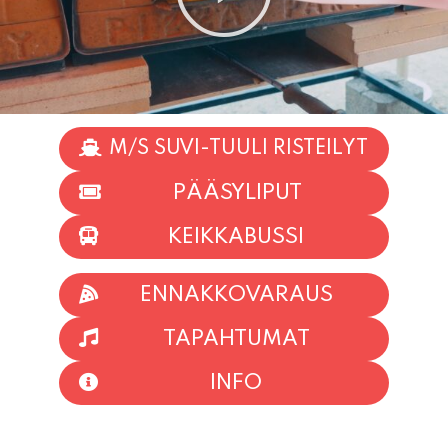
M/S SUVI-TUULI RISTEILYT
PÄÄSYLIPUT
KEIKKABUSSI
ENNAKKOVARAUS
TAPAHTUMAT
INFO
HIIO HOI!