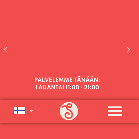
PALVELEMME TÄNÄÄN:
LAUANTAI
11:00 - 21:00
PALVELEMME PÄIVITTÄIN (MA-SU
KLO 11-21) SUNNUNTAIHIN 16.8.
SAAKKA JONKA JÄLKEEN OLEMME
AVOINNA VIIKONLOPPUISIN (PE-
SU) ELOKUUN LOPPUUN ASTI
LÄMPIMÄSTI TERVETULOA!