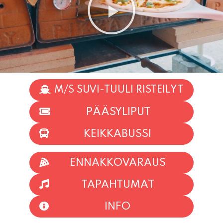
M/S SUVI-TUULI RISTEILYT
PÄÄSYLIPUT
KEIKKABUSSI
ENNAKKOVARAUS
TAPAHTUMAT
INFO