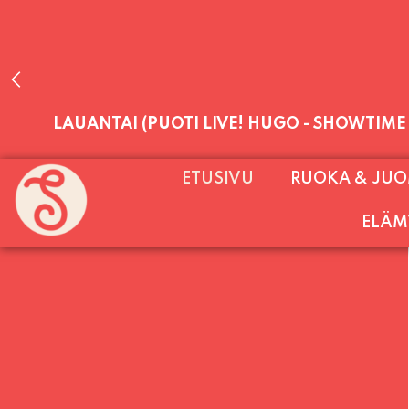
LAUANTAI (PUOTI LIVE! HUGO - SHOWTIME
PALVELEMME PÄIVITTÄIN (MA-SU KLO 11-2
ETUSIVU
RUOKA & JU
SU) E
ELÄM