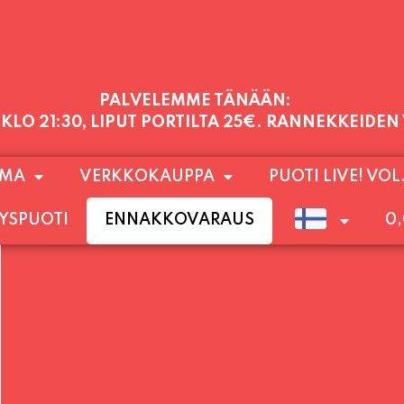
PALVELEMME TÄNÄÄN:
 KLO 21:30, LIPUT PORTILTA 25€. RANNEKKEIDEN
1) SUNNUNTAIHIN 16.8. SAAKKA JONKA JÄLKEEN
OMA
VERKKOKAUPPA
PUOTI LIVE! VOL
LOKUUN LOPPUUN ASTI
LÄMPIMÄSTI TERVET
YSPUOTI
ENNAKKOVARAUS
0