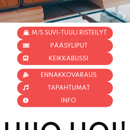
M/S SUVI-TUULI RISTEILYT
PÄÄSYLIPUT
KEIKKABUSSI
ENNAKKOVARAUS
TAPAHTUMAT
INFO
HIIO HOI!