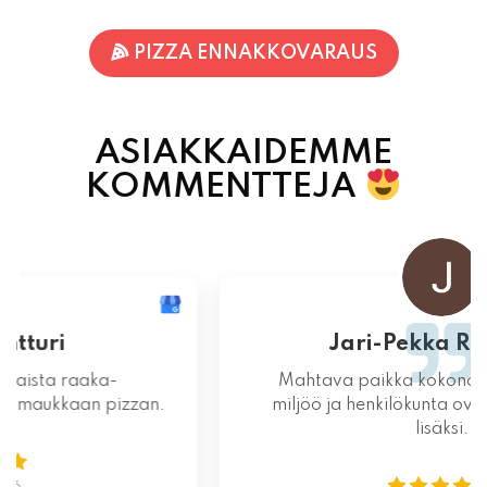
PIZZA ENNAKKOVARAUS
ASIAKKAIDEMME
KOMMENTTEJA
Jari-Pekka Rajasalo
Mahtava paikka kokonaisuutena, ruoka,
miljöö ja henkilökunta ovat huippua ruuan
lisäksi.
06.08.2026