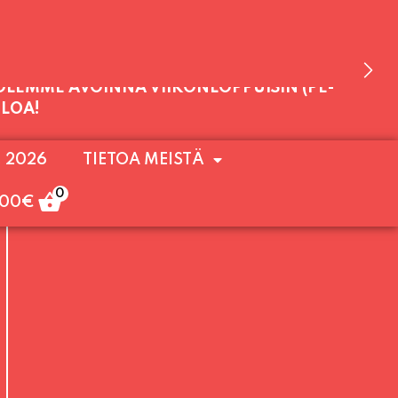
 OLEMME AVOINNA VIIKONLOPPUISIN (PE-
. 2026
TIETOA MEISTÄ
ULOA!
0
,00
€