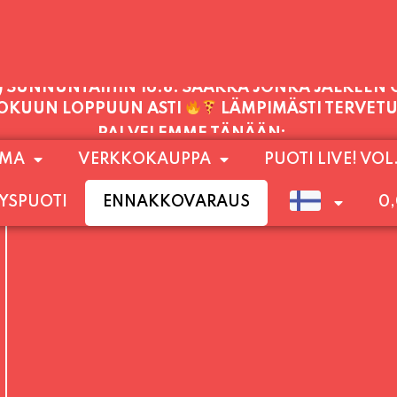
PALVELEMME TÄNÄÄN:
TORSTAI
11:00 - 21:00
1) SUNNUNTAIHIN 16.8. SAAKKA JONKA JÄLKEEN
OMA
VERKKOKAUPPA
PUOTI LIVE! VOL
LOKUUN LOPPUUN ASTI
LÄMPIMÄSTI TERVET
YSPUOTI
ENNAKKOVARAUS
0