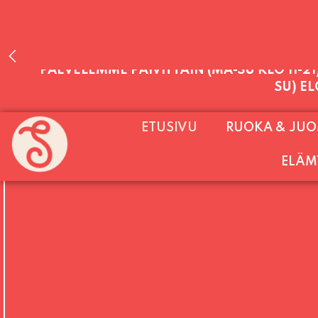
PALVELEMME PÄIVITTÄIN (MA-SU KLO 11-2
ETUSIVU
RUOKA & JU
SU) E
ELÄM