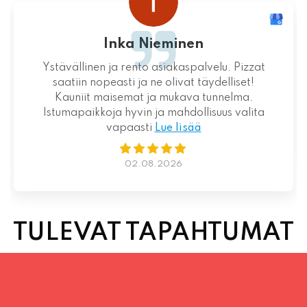
juhani kontkanen
velu. Pizzat
Loistava kokemus niin palvelun kui
ydelliset!
suhteen!
tunnelma.
isuus valita
01.08.2026
TULEVAT TAPAHTUMAT