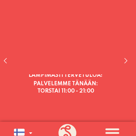
PALVELEMME TÄNÄÄN:
TORSTAI
11:00 - 21:00
PALVELEMME PÄIVITTÄIN (MA-SU
KLO 11-21) SUNNUNTAIHIN 16.8.
SAAKKA JONKA JÄLKEEN OLEMME
AVOINNA VIIKONLOPPUISIN (PE-
SU) ELOKUUN LOPPUUN ASTI
LÄMPIMÄSTI TERVETULOA!