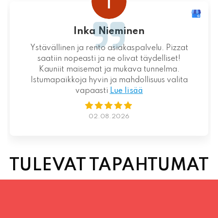
Loistava kokemus niin palvelun kuin ruoankin
suhteen!
01.08.2026
TULEVAT TAPAHTUMAT