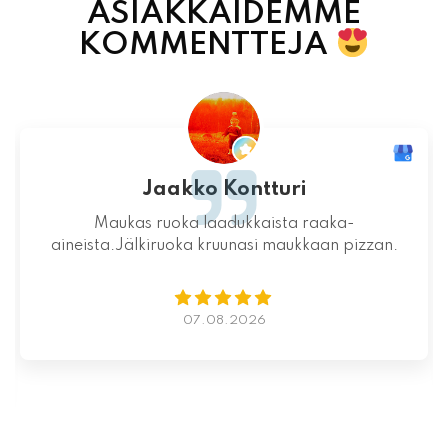
ASIAKKAIDEMME
KOMMENTTEJA
Jari-Pekka Rajasalo
Mahtava paikka kokonaisuutena, ruoka,
miljöö ja henkilökunta ovat huippua ruuan
lisäksi.
06.08.2026