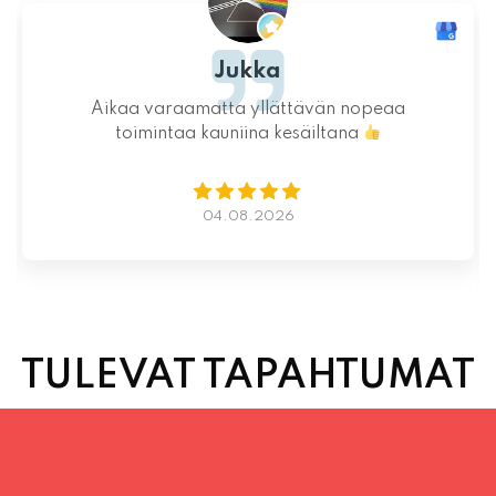
Ystävällinen ja rento asiakaspalvelu. Pizzat
saatiin nopeasti ja ne olivat täydelliset!
Kauniit maisemat ja mukava tunnelma.
Istumapaikkoja hyvin ja mahdollisuus valita
vapaasti
Lue lisää
02.08.2026
TULEVAT TAPAHTUMAT