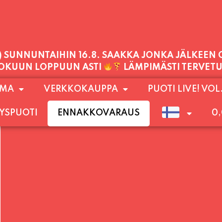
PALVELEMME TÄNÄÄN:
LAUANTAI
11:00 - 21:00
1) SUNNUNTAIHIN 16.8. SAAKKA JONKA JÄLKEEN
OMA
VERKKOKAUPPA
PUOTI LIVE! VOL
LOKUUN LOPPUUN ASTI
LÄMPIMÄSTI TERVET
YSPUOTI
ENNAKKOVARAUS
0