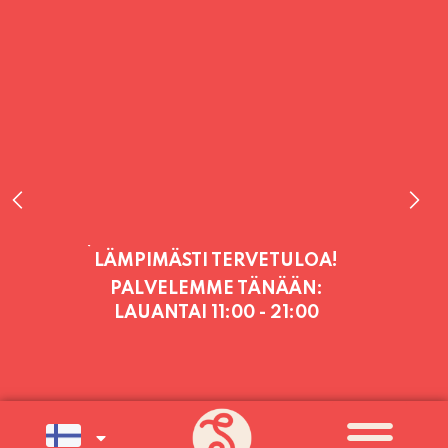
PALVELEMME TÄNÄÄN:
LAUANTAI
11:00 - 21:00
PALVELEMME PÄIVITTÄIN (MA-SU
KLO 11-21) SUNNUNTAIHIN 16.8.
SAAKKA JONKA JÄLKEEN OLEMME
AVOINNA VIIKONLOPPUISIN (PE-
SU) ELOKUUN LOPPUUN ASTI
LÄMPIMÄSTI TERVETULOA!