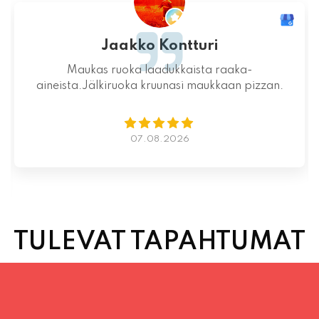
Mahtava paikka kokonaisuutena, ruoka,
miljöö ja henkilökunta ovat huippua ruuan
lisäksi.
06.08.2026
TULEVAT TAPAHTUMAT