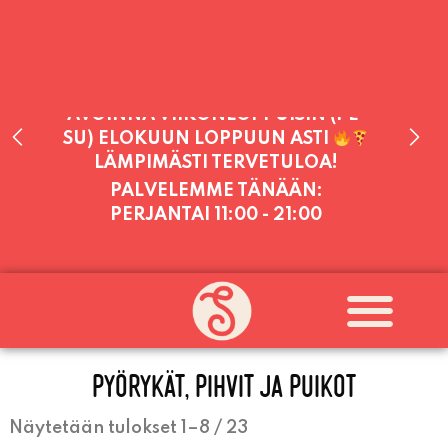
PALVELEMME TÄNÄÄN:
PERJANTAI
11:00 - 21:00
PALVELEMME PÄIVITTÄIN (MA-SU
KLO 11-21) SUNNUNTAIHIN 16.8.
SAAKKA JONKA JÄLKEEN OLEMME
AVOINNA VIIKONLOPPUISIN (PE-
SU) ELOKUUN LOPPUUN ASTI
PYÖRYKÄT, PIHVIT JA PUIKOT
LÄMPIMÄSTI TERVETULOA!
Näytetään tulokset 1–8 / 23