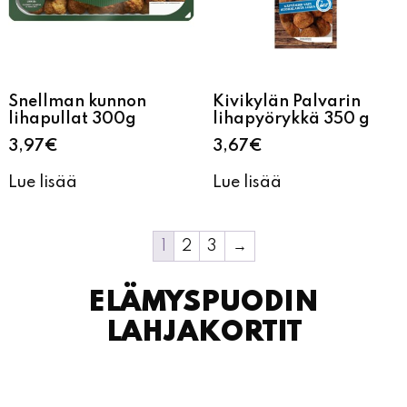
Snellman kunnon
Kivikylän Palvarin
lihapullat 300g
lihapyörykkä 350 g
3,97
€
3,67
€
Lue lisää
Lue lisää
1
2
3
→
ELÄMYSPUODIN
LAHJAKORTIT