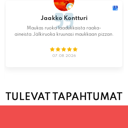
Mahtava paikka kokonaisuutena, ruoka,
miljöö ja henkilökunta ovat huippua ruuan
lisäksi.
06.08.2026
TULEVAT TAPAHTUMAT