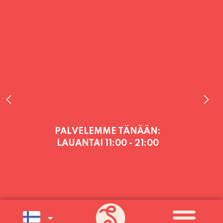
PALVELEMME TÄNÄÄN:
LAUANTAI
11:00 - 21:00
PALVELEMME PÄIVITTÄIN (MA-SU
KLO 11-21) SUNNUNTAIHIN 16.8.
SAAKKA JONKA JÄLKEEN OLEMME
AVOINNA VIIKONLOPPUISIN (PE-
SU) ELOKUUN LOPPUUN ASTI
LÄMPIMÄSTI TERVETULOA!