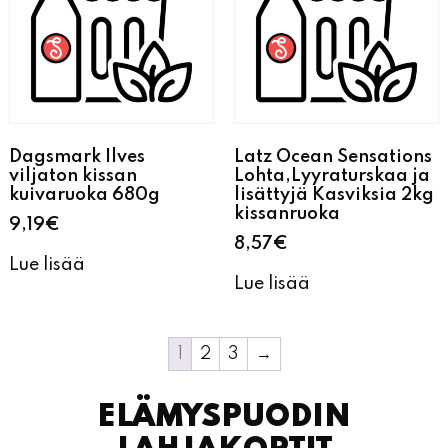
Dagsmark Ilves
Latz Ocean Sensations
viljaton kissan
Lohta,Lyyraturskaa ja
kuivaruoka 680g
lisättyjä Kasviksia 2kg
kissanruoka
9,19
€
8,57
€
Lue lisää
Lue lisää
1
2
3
→
ELÄMYSPUODIN
LAHJAKORTIT