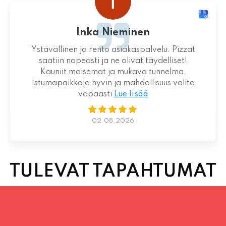
Loistava kokemus niin palvelun kuin ruoankin
suhteen!
01.08.2026
TULEVAT TAPAHTUMAT