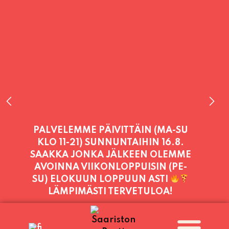
PALVELEMME PÄIVITTÄIN (MA-SU
KLO 11-21) SUNNUNTAIHIN 16.8.
SAAKKA JONKA JÄLKEEN OLEMME
AVOINNA VIIKONLOPPUISIN (PE-
SU) ELOKUUN LOPPUUN ASTI
LÄMPIMÄSTI TERVETULOA!
PALVELEMME TÄNÄÄN:
LAUANTAI
11:00 - 21:00
PUOTI LIVE! VOL. 2026