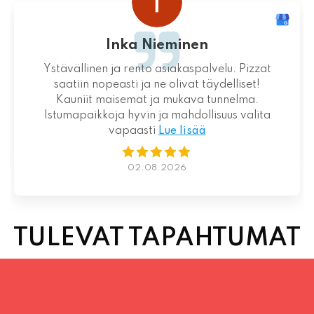
Loistava kokemus niin palvelun kuin ruoankin
suhteen!
01.08.2026
TULEVAT TAPAHTUMAT