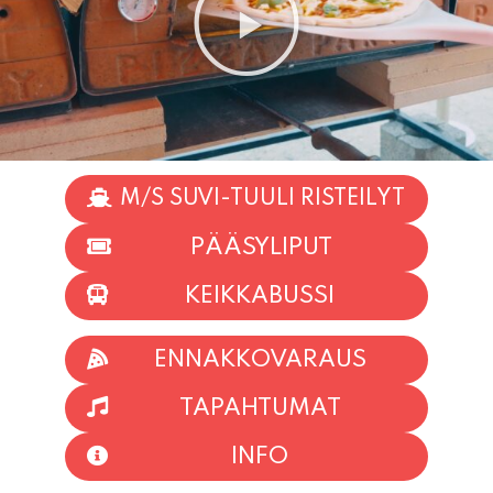
M/S SUVI-TUULI RISTEILYT
PÄÄSYLIPUT
KEIKKABUSSI
ENNAKKOVARAUS
TAPAHTUMAT
INFO