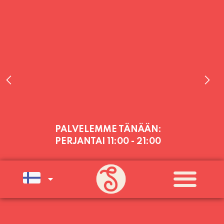
PALVELEMME TÄNÄÄN:
PERJANTAI
11:00 - 21:00
PALVELEMME PÄIVITTÄIN (MA-SU
KLO 11-21) SUNNUNTAIHIN 16.8.
SAAKKA JONKA JÄLKEEN OLEMME
AVOINNA VIIKONLOPPUISIN (PE-
SU) ELOKUUN LOPPUUN ASTI
LÄMPIMÄSTI TERVETULOA!