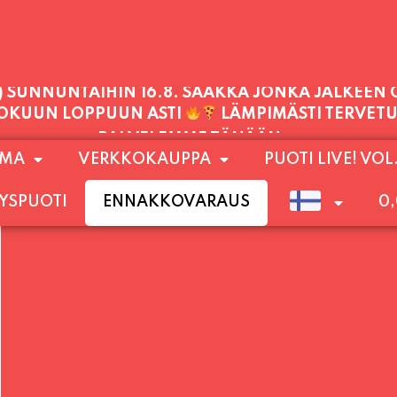
PALVELEMME TÄNÄÄN:
TORSTAI
11:00 - 21:00
1) SUNNUNTAIHIN 16.8. SAAKKA JONKA JÄLKEEN
OMA
VERKKOKAUPPA
PUOTI LIVE! VOL
LOKUUN LOPPUUN ASTI
LÄMPIMÄSTI TERVET
YSPUOTI
ENNAKKOVARAUS
0