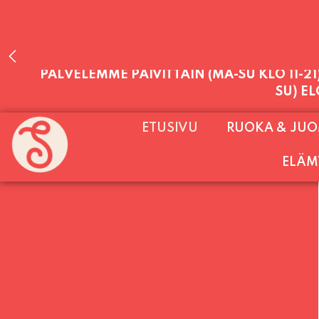
PALVELEMME PÄIVITTÄIN (MA-SU KLO 11-2
ETUSIVU
RUOKA & JU
SU) E
ELÄM