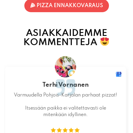
ASIAKKAIDEMME
KOMMENTTEJA
Jaakko Kontturi
Maukas ruoka laadukkaista raaka-
aineista.Jälkiruoka kruunasi maukkaan pizzan.
07.08.2026