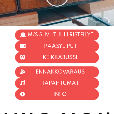
M/S SUVI-TUULI RISTEILYT
PÄÄSYLIPUT
KEIKKABUSSI
ENNAKKOVARAUS
TAPAHTUMAT
INFO
HIIO HOI!