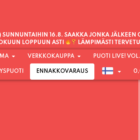
1) SUNNUNTAIHIN 16.8. SAAKKA JONKA JÄLKEEN
LOKUUN LOPPUUN ASTI
LÄMPIMÄSTI TERVET
PALVELEMME TÄNÄÄN:
PERJANTAI
11:00 - 21:00
OMA
VERKKOKAUPPA
PUOTI LIVE! VOL
YSPUOTI
ENNAKKOVARAUS
0