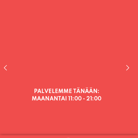
PALVELEMME TÄNÄÄN:
MAANANTAI
11:00 - 21:00
PALVELEMME PÄIVITTÄIN (MA-SU
KLO 11-21) SUNNUNTAIHIN 16.8.
SAAKKA JONKA JÄLKEEN OLEMME
AVOINNA VIIKONLOPPUISIN (PE-