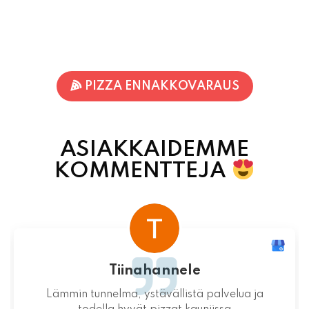
PIZZA ENNAKKOVARAUS
ASIAKKAIDEMME
KOMMENTTEJA
Terhi Vornanen
Varmuudella Pohjois-Karjalan parhaat pizzat!
Itsessään paikka ei valitettavasti ole
mitenkään idyllinen.