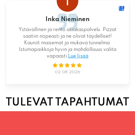
Loistava kokemus niin palvelun kuin ruoankin
suhteen!
01.08.2026
TULEVAT TAPAHTUMAT