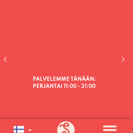
PALVELEMME TÄNÄÄN:
PERJANTAI
11:00 - 21:00
PALVELEMME PÄIVITTÄIN (MA-SU
KLO 11-21) SUNNUNTAIHIN 16.8.
SAAKKA JONKA JÄLKEEN OLEMME
AVOINNA VIIKONLOPPUISIN (PE-
SU) ELOKUUN LOPPUUN ASTI
LÄMPIMÄSTI TERVETULOA!