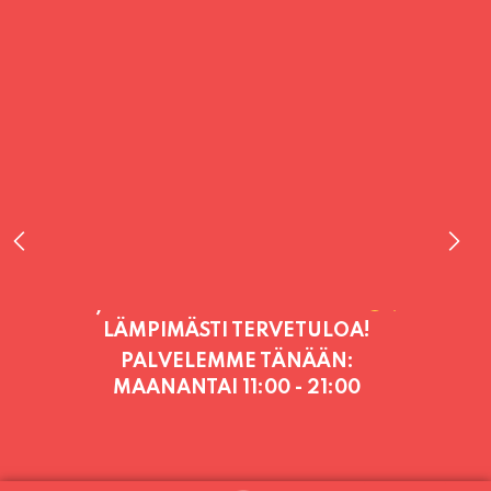
PALVELEMME TÄNÄÄN:
MAANANTAI
11:00 - 21:00
PALVELEMME PÄIVITTÄIN (MA-SU
KLO 11-21) SUNNUNTAIHIN 16.8.
SAAKKA JONKA JÄLKEEN OLEMME
AVOINNA VIIKONLOPPUISIN (PE-