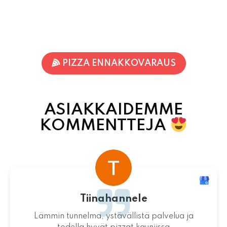
PIZZA ENNAKKOVARAUS
ASIAKKAIDEMME
KOMMENTTEJA
Terhi Vornanen
Varmuudella Pohjois-Karjalan parhaat pizzat!
Itsessään paikka ei valitettavasti ole
mitenkään idyllinen.