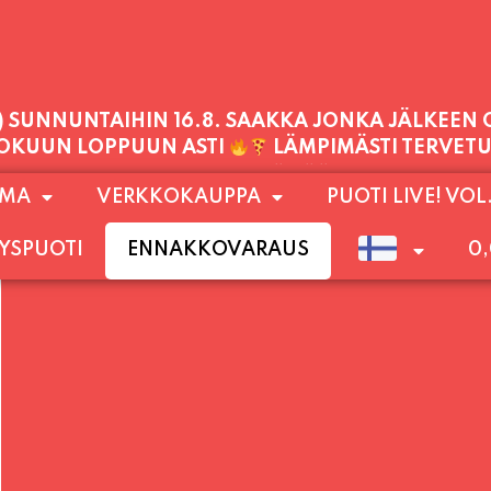
PALVELEMME TÄNÄÄN:
PERJANTAI
11:00 - 21:00
1) SUNNUNTAIHIN 16.8. SAAKKA JONKA JÄLKEEN
OMA
VERKKOKAUPPA
PUOTI LIVE! VOL
LOKUUN LOPPUUN ASTI
LÄMPIMÄSTI TERVET
YSPUOTI
ENNAKKOVARAUS
0