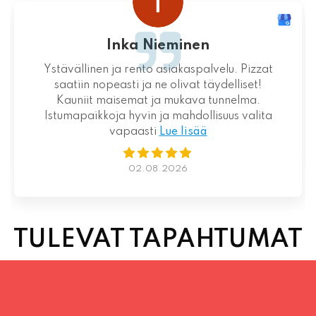
 Nieminen
juhani k
to asiakaspalvelu. Pizzat
Loistava kokemus niin 
a ne olivat täydelliset!
suht
t ja mukava tunnelma.
n ja mahdollisuus valita
ti
Lue lisää
01.08
.08.2026
TULEVAT TAPAHTUMAT