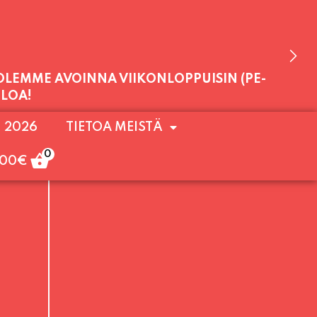
 OLEMME AVOINNA VIIKONLOPPUISIN (PE-
. 2026
TIETOA MEISTÄ
ULOA!
0
,00
€