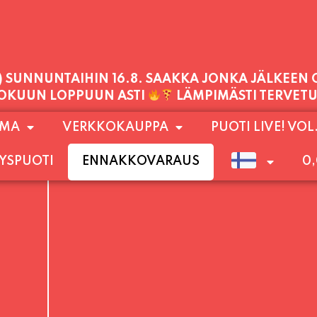
PALVELEMME TÄNÄÄN:
LAUANTAI
11:00 - 21:00
1) SUNNUNTAIHIN 16.8. SAAKKA JONKA JÄLKEEN
OMA
VERKKOKAUPPA
PUOTI LIVE! VOL
LOKUUN LOPPUUN ASTI
LÄMPIMÄSTI TERVET
YSPUOTI
ENNAKKOVARAUS
0