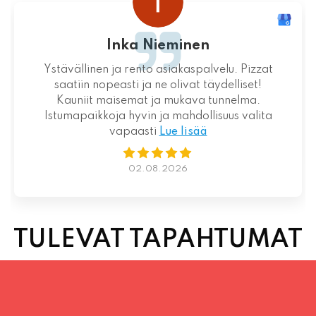
Loistava kokemus niin palvelun kuin ruoankin
suhteen!
01.08.2026
TULEVAT TAPAHTUMAT