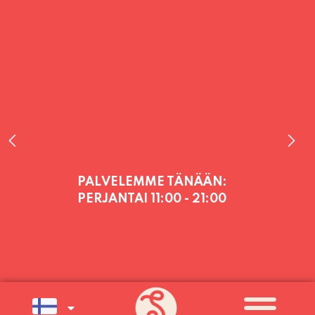
PALVELEMME TÄNÄÄN:
PERJANTAI
11:00 - 21:00
PALVELEMME PÄIVITTÄIN (MA-SU
KLO 11-21) SUNNUNTAIHIN 16.8.
SAAKKA JONKA JÄLKEEN OLEMME
AVOINNA VIIKONLOPPUISIN (PE-
SU) ELOKUUN LOPPUUN ASTI
LÄMPIMÄSTI TERVETULOA!