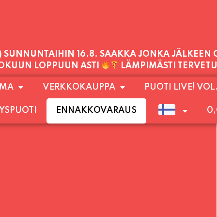
1) SUNNUNTAIHIN 16.8. SAAKKA JONKA JÄLKEEN
LOKUUN LOPPUUN ASTI
LÄMPIMÄSTI TERVET
PALVELEMME TÄNÄÄN:
OMA
VERKKOKAUPPA
PUOTI LIVE! VOL
SUNNUNTAI
11:00 - 21:00
YSPUOTI
ENNAKKOVARAUS
0