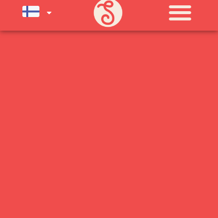
KLO 11-21) SUNNUNTAIHIN 16.8.
SAAKKA JONKA JÄLKEEN OLEMME
AVOINNA VIIKONLOPPUISIN (PE-
SU) ELOKUUN LOPPUUN ASTI
LÄMPIMÄSTI TERVETULOA!