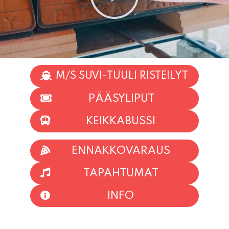
M/S SUVI-TUULI RISTEILYT
PÄÄSYLIPUT
KEIKKABUSSI
ENNAKKOVARAUS
TAPAHTUMAT
INFO
HIIO HOI!