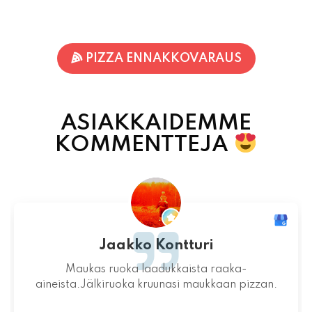
PIZZA ENNAKKOVARAUS
ASIAKKAIDEMME
KOMMENTTEJA
Jari-Pekka Rajasalo
Mahtava paikka kokonaisuutena, ruoka,
miljöö ja henkilökunta ovat huippua ruuan
lisäksi.
06.08.2026