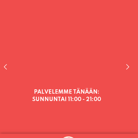
PALVELEMME TÄNÄÄN:
SUNNUNTAI
11:00 - 21:00
PALVELEMME PÄIVITTÄIN (MA-SU
KLO 11-21) SUNNUNTAIHIN 16.8.
SAAKKA JONKA JÄLKEEN OLEMME
AVOINNA VIIKONLOPPUISIN (PE-