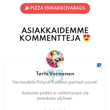
ASIAKKAIDEMME
KOMMENTTEJA
Jaakko Kontturi
Maukas ruoka laadukkaista raaka-
aineista.Jälkiruoka kruunasi maukkaan pizzan.
07.08.2026