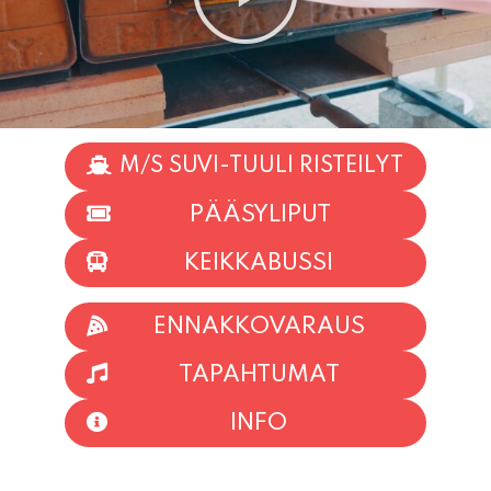
M/S SUVI-TUULI RISTEILYT
PÄÄSYLIPUT
KEIKKABUSSI
ENNAKKOVARAUS
TAPAHTUMAT
INFO
HIIO HOI!