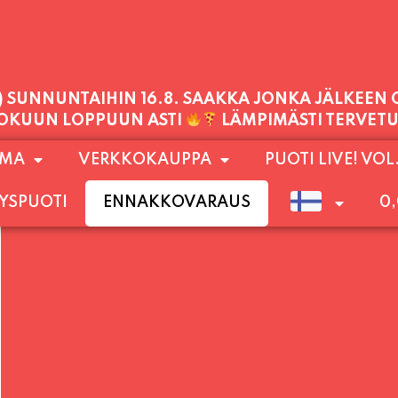
PALVELEMME TÄNÄÄN:
 KLO 21:30, LIPUT PORTILTA 25€. RANNEKKEIDEN
1) SUNNUNTAIHIN 16.8. SAAKKA JONKA JÄLKEEN
OMA
VERKKOKAUPPA
PUOTI LIVE! VOL
LOKUUN LOPPUUN ASTI
LÄMPIMÄSTI TERVET
YSPUOTI
ENNAKKOVARAUS
0