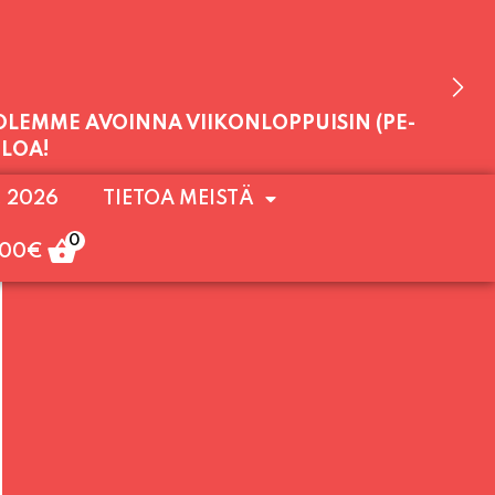
 VAIHTO KLO 20:30 ALKAEN.)
11:00 - 23:30
 OLEMME AVOINNA VIIKONLOPPUISIN (PE-
. 2026
TIETOA MEISTÄ
ULOA!
0
,00
€