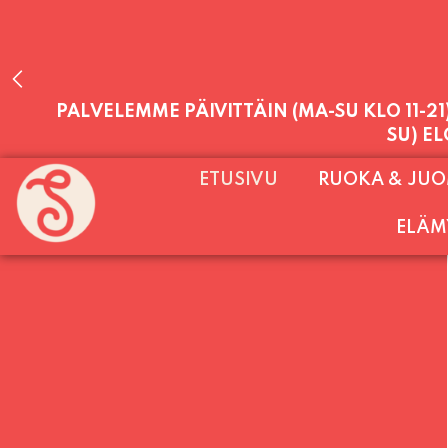
LAUANTAI (PUOTI LIVE! HUGO - SHOWTIME
PALVELEMME PÄIVITTÄIN (MA-SU KLO 11-2
ETUSIVU
RUOKA & JU
SU) E
ELÄM