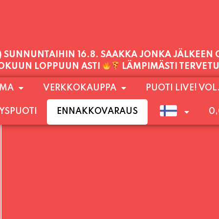
PALVELEMME TÄNÄÄN:
PERJANTAI
11:00 - 21:00
1) SUNNUNTAIHIN 16.8. SAAKKA JONKA JÄLKEEN
OMA
VERKKOKAUPPA
PUOTI LIVE! VOL
LOKUUN LOPPUUN ASTI
LÄMPIMÄSTI TERVET
YSPUOTI
ENNAKKOVARAUS
0