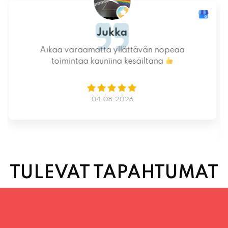
Ystävällinen ja rento asiakaspalvelu. Pizzat
saatiin nopeasti ja ne olivat täydelliset!
Kauniit maisemat ja mukava tunnelma.
Istumapaikkoja hyvin ja mahdollisuus valita
vapaasti
Lue lisää
02.08.2026
TULEVAT TAPAHTUMAT