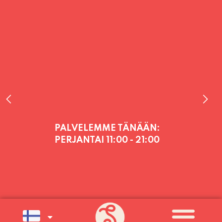
PALVELEMME TÄNÄÄN:
PERJANTAI
11:00 - 21:00
PALVELEMME PÄIVITTÄIN (MA-SU
KLO 11-21) SUNNUNTAIHIN 16.8.
SAAKKA JONKA JÄLKEEN OLEMME
AVOINNA VIIKONLOPPUISIN (PE-
SU) ELOKUUN LOPPUUN ASTI
LÄMPIMÄSTI TERVETULOA!