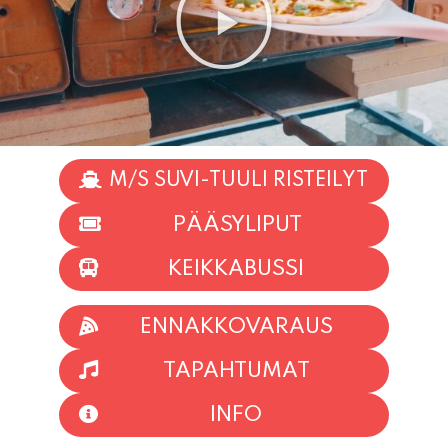
M/S SUVI-TUULI RISTEILYT
PÄÄSYLIPUT
KEIKKABUSSI
ENNAKKOVARAUS
TAPAHTUMAT
INFO