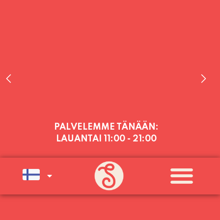
PALVELEMME TÄNÄÄN:
LAUANTAI
11:00 - 21:00
PALVELEMME PÄIVITTÄIN (MA-SU
KLO 11-21) SUNNUNTAIHIN 16.8.
SAAKKA JONKA JÄLKEEN OLEMME
AVOINNA VIIKONLOPPUISIN (PE-
SU) ELOKUUN LOPPUUN ASTI
LÄMPIMÄSTI TERVETULOA!