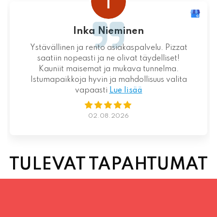
ka Nieminen
juhan
 rento asiakaspalvelu. Pizzat
Loistava kokemus n
sti ja ne olivat täydelliset!
semat ja mukava tunnelma.
 hyvin ja mahdollisuus valita
paasti
Lue lisää
0
02.08.2026
TULEVAT TAPAHTUMAT