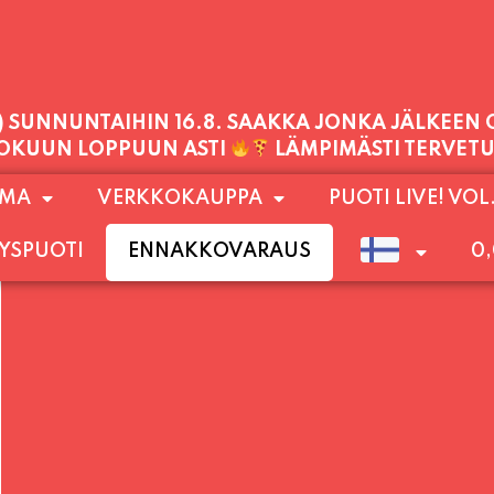
PALVELEMME TÄNÄÄN:
PERJANTAI
11:00 - 21:00
1) SUNNUNTAIHIN 16.8. SAAKKA JONKA JÄLKEEN
OMA
VERKKOKAUPPA
PUOTI LIVE! VOL
LOKUUN LOPPUUN ASTI
LÄMPIMÄSTI TERVET
YSPUOTI
ENNAKKOVARAUS
0