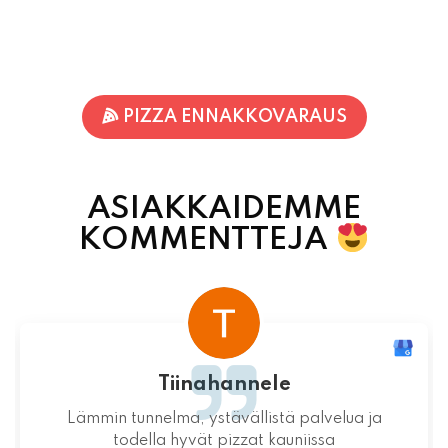
PIZZA ENNAKKOVARAUS
ASIAKKAIDEMME
KOMMENTTEJA
Terhi Vornanen
Varmuudella Pohjois-Karjalan parhaat pizzat!
Itsessään paikka ei valitettavasti ole
mitenkään idyllinen.