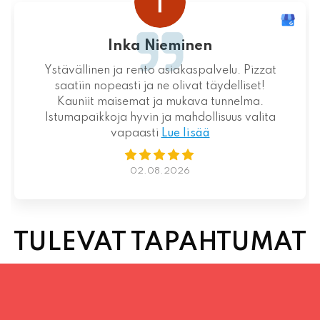
Inka Nieminen
vällinen ja rento asiakaspalvelu. Pizzat
Loistav
atiin nopeasti ja ne olivat täydelliset!
auniit maisemat ja mukava tunnelma.
mapaikkoja hyvin ja mahdollisuus valita
vapaasti
Lue lisää
02.08.2026
TULEVAT TAPAHTUMAT