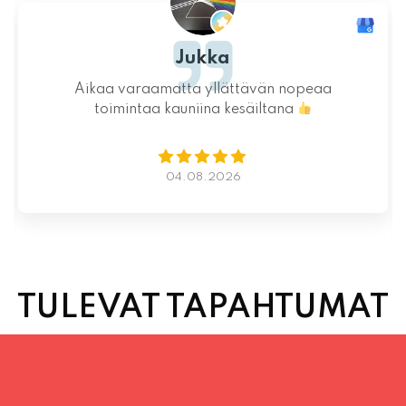
Ystävällinen ja rento asiakaspalvelu. Pizzat
saatiin nopeasti ja ne olivat täydelliset!
Kauniit maisemat ja mukava tunnelma.
Istumapaikkoja hyvin ja mahdollisuus valita
vapaasti
Lue lisää
02.08.2026
TULEVAT TAPAHTUMAT