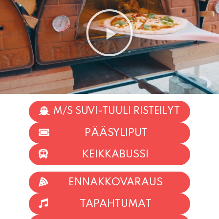
M/S SUVI-TUULI RISTEILYT
PÄÄSYLIPUT
KEIKKABUSSI
ENNAKKOVARAUS
TAPAHTUMAT
INFO