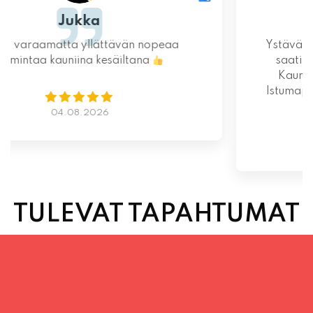
Ystävällinen ja rento asiakaspalvelu. Pizzat
saatiin nopeasti ja ne olivat täydelliset!
Kauniit maisemat ja mukava tunnelma.
Istumapaikkoja hyvin ja mahdollisuus valita
vapaasti
Lue lisää
02.08.2026
TULEVAT TAPAHTUMAT