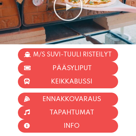
M/S SUVI-TUULI RISTEILYT
PÄÄSYLIPUT
KEIKKABUSSI
ENNAKKOVARAUS
TAPAHTUMAT
INFO