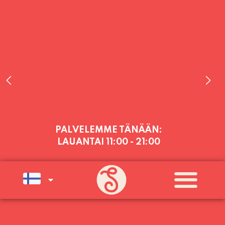
PALVELEMME TÄNÄÄN:
LAUANTAI
11:00 - 21:00
PALVELEMME PÄIVITTÄIN (MA-SU
KLO 11-21) SUNNUNTAIHIN 16.8.
SAAKKA JONKA JÄLKEEN OLEMME
AVOINNA VIIKONLOPPUISIN (PE-
SU) ELOKUUN LOPPUUN ASTI
LÄMPIMÄSTI TERVETULOA!