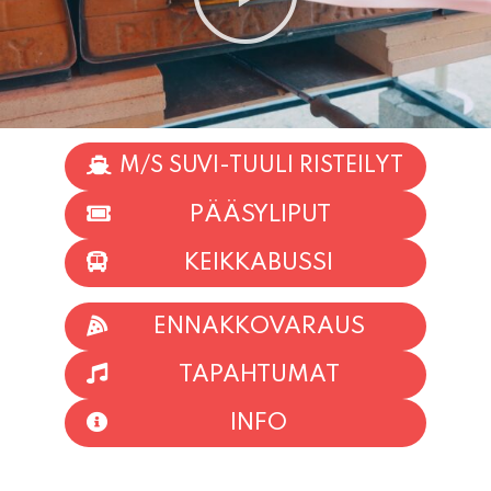
M/S SUVI-TUULI RISTEILYT
PÄÄSYLIPUT
KEIKKABUSSI
ENNAKKOVARAUS
TAPAHTUMAT
INFO
HIIO HOI!