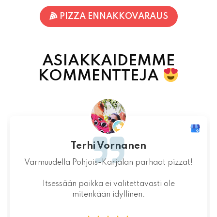
ASIAKKAIDEMME
KOMMENTTEJA
Jaakko Kontturi
Maukas ruoka laadukkaista raaka-
aineista.Jälkiruoka kruunasi maukkaan pizzan.
07.08.2026